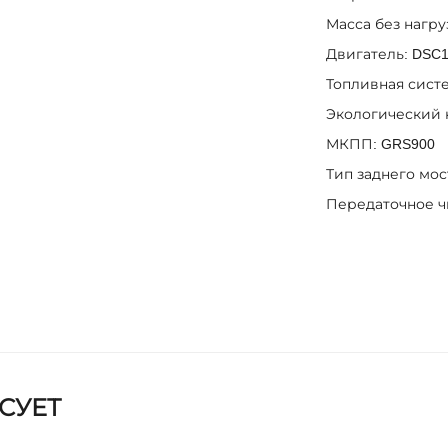
Масса без нагруз
Двигатель: DSC12 
Топливная сист
Экологический к
МКПП: GRS900
Тип заднего мос
Передаточное чи
СУЕТ