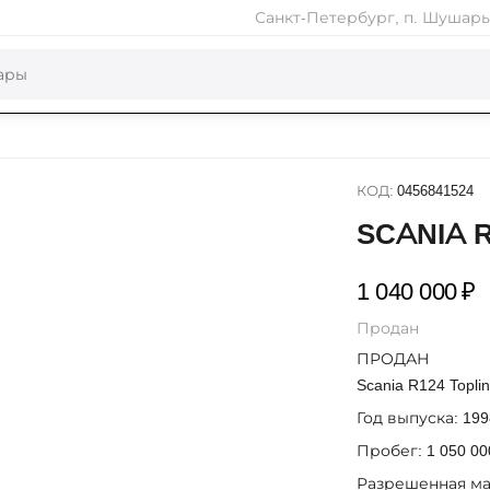
Санкт-Петербург, п. Шушары,
КОД:
0456841524
SCANIA 
1 040 000
₽
Продан
ПРОДАН
Scania R124 Topli
Год выпуска: 199
Пробег: 1 050 00
Разрешенная макс