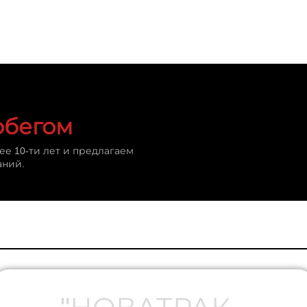
обегом
е 10-ти лет и предлагаем
аний.