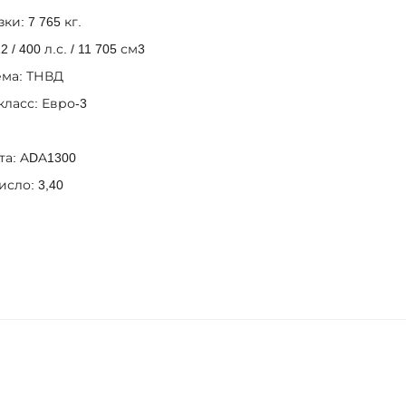
ки: 7 765 кг.
/ 400 л.с. / 11 705 см3
ема: ТНВД
ласс: Евро-3
та: ADA1300
сло: 3,40