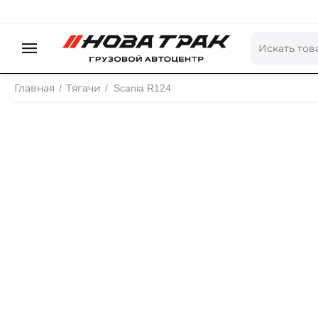
Главная
/
Тягачи
/
Scania R124