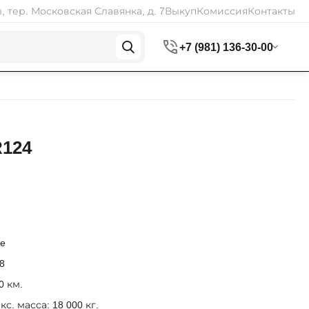
 тер. Московская Славянка, д. 7
Выкуп
Комиссия
Контакты
+7 (981) 136-30-00
R124
ne
8
0 км.
. масса: 18 000 кг.