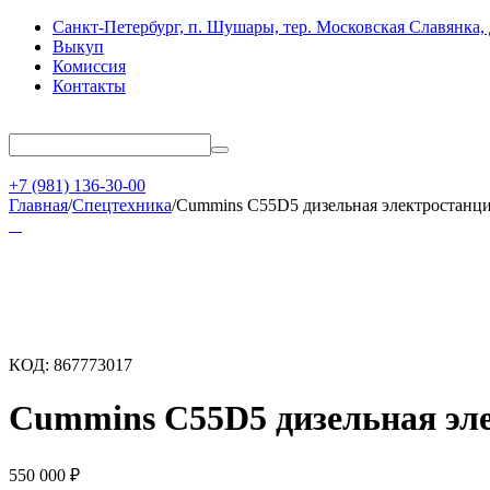
Санкт-Петербург, п. Шушары, тер. Московская Славянка, 
Выкуп
Комиссия
Контакты
+7 (981) 136-30-00
Главная
/
Спецтехника
/
Cummins C55D5 дизельная электростанц
КОД:
867773017
Cummins C55D5 дизельная эл
550 000
₽